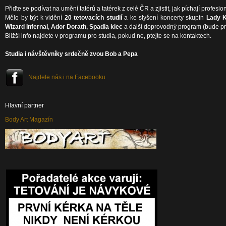
Přiďte se podívat na umění tatérů a tatérek z celé ČR a zjistit, jak píchají profesi
Mělo by být k vidění
20 tetovacích studií
a ke slyšení koncerty skupin
Lady Ka
Wizard Infernal
,
Ador Dorath, Spadla klec
a další doprovodný program (bude pr
Bližší info najdete v programu pro studia, pokud ne, ptejte se na kontaktech.
Studia i návštěvníky srdečně zvou Bob a Pepa
Najdete nás i na Facebooku
Hlavní partner
Body Art Magazín