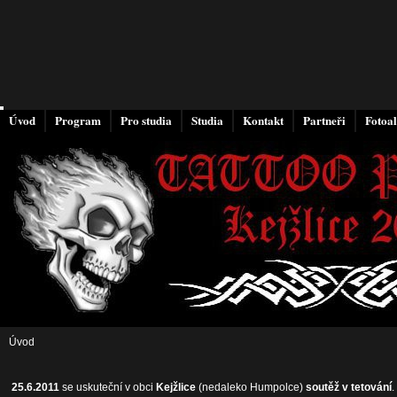
Úvod
Program
Pro studia
Studia
Kontakt
Partneři
Fotoa
Úvod
25.6.2011
se uskuteční v obci
Kejžlice
(nedaleko Humpolce)
soutěž v tetování
.